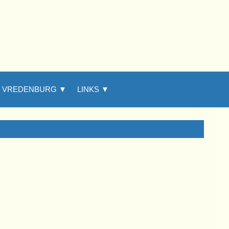
E VREDENBURG ▼
▼
LINKS ▼
▼
▼