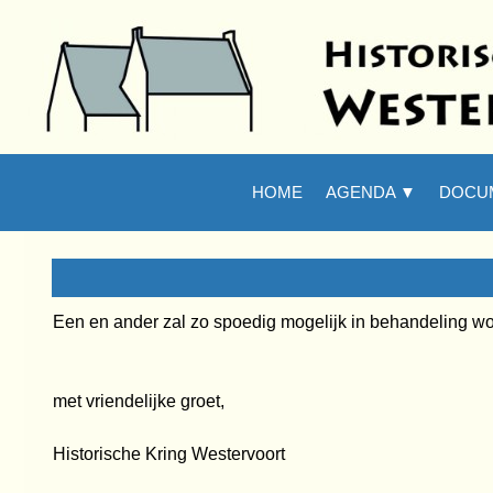
Ga naar de inhoud
Zoeken
HOME
AGENDA ▼
DOCU
▼
Een en ander zal zo spoedig mogelijk in behandeling 
met vriendelijke groet,
Historische Kring Westervoort