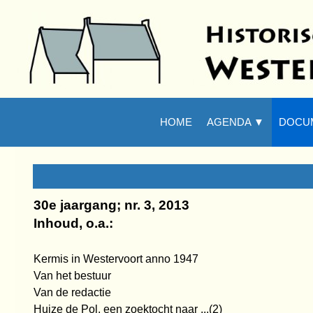
Ga naar de inhoud
Zoeken
HOME
AGENDA ▼
DOCU
▼
30e jaargang; nr. 3, 2013
Inhoud, o.a.:
Kermis in Westervoort anno 1947
Van het bestuur
Van de redactie
Huize de Pol, een zoektocht naar ...(2)