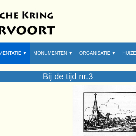
Menu overslaan
MENTATIE ▼
MONUMENTEN ▼
▼
ORGANISATIE ▼
▼
HUIZ
Bij de tijd nr.3