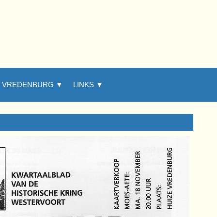
E VREDENBURG ▼
▼
LINKS ▼
▼
▼