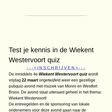
Test je kennis in de Wiekent
Westervoort quiz
I N S C H R I J V E N
--->
<---
De inmiddels 4e
Wiekent Westervoort quiz
wordt
vrijdag
22 maart
ongetwijfeld weer een gezellige
pubquiz-avond
met
muziek van Monro en Westfort
Brass. De avond staat uiteraard geheel in het
thema:
Wiekent Westervoort!
De entreegelden en de sponsoring van lokale
ondenemers voor deze avond gaan naar de