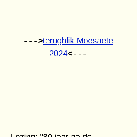
terugblik Moesaete
--->
2024
<---
Lezing: "80 jaar na de