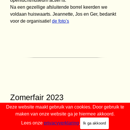
openluchtmuseum actief is.
Na een gezellige afsluitende borrel keerden we
voldaan huiswaarts. Jeannette, Jos en Ger, bedankt
voor de organisatie!
de foto's
Zomerfair 2023
Ondanks de wat wisselende weersomstandigheden,
Deze website maakt gebruik van cookies. Door gebruik te
kijken we met tevredenheid terug op onze
maken van onze website ga je hiermee akkoord.
aanwezigheid op de 'braderie'. De traditionele
Lees onze
privacyverklaring
.
Ik ga akkoord
afsluiting van het vakantieseizoen trok toch weer