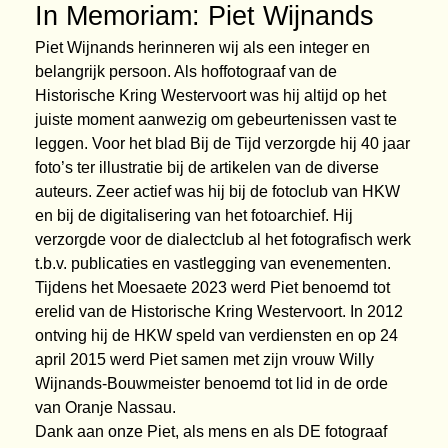
In Memoriam: Piet Wijnands
Piet Wijnands herinneren wij als een integer en
belangrijk persoon.
Als hoffotograaf van de
Historische Kring Westervoort was hij altijd op het
j
uiste moment aanwezig om gebeurtenissen vast te
leggen.
Voor het blad Bij de Tijd verzorgde hij 40 jaar
foto’s ter illustratie bij de
artikelen van de diverse
auteurs. Zeer actief was hij bij de fotoclub van HKW
en
bij de digitalisering van het fotoarchief. Hij
verzorgde voor de dialectclub al het
fotografisch werk
t.b.v. publicaties en vastlegging van evenementen.
Tijdens het Moesaete 2023 werd Piet benoemd tot
erelid van de Historische Kring
Westervoort. In 2012
ontving hij de HKW speld van verdiensten en op 24
april
2015 werd Piet samen met zijn vrouw Willy
Wijnands-Bouwmeister benoemd
tot lid in de orde
van Oranje Nassau.
Dank aan onze Piet, als mens en als DE fotograaf