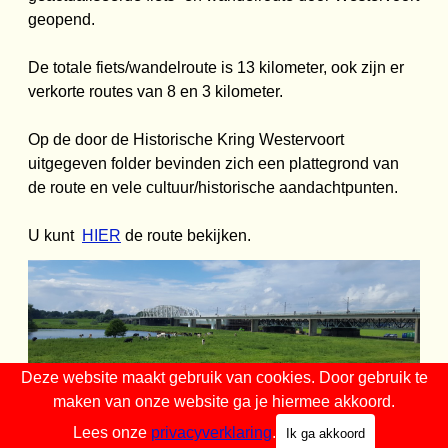
geopend.
De totale fiets/wandelroute is 13 kilometer, ook zijn er
verkorte routes van 8 en 3 kilometer.
Op de door de Historische Kring Westervoort
uitgegeven folder bevinden zich een plattegrond van
de route en vele cultuur/historische aandachtpunten.
U kunt
HIER
de route bekijken.
Deze website maakt gebruik van cookies. Door gebruik te
maken van onze website ga je hiermee akkoord.
Historische Kring Westervoort - Bijgewerkt op 2-4-2026
Lees onze
privacyverklaring
.
Ik ga akkoord