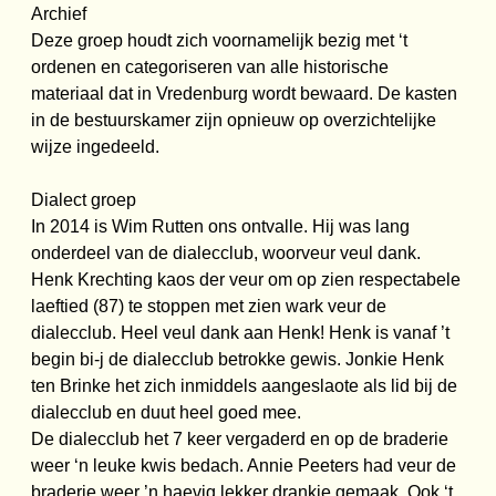
Archief
Deze groep houdt zich voornamelijk bezig met ‘t
ordenen en categoriseren van alle historische
materiaal dat in Vredenburg wordt bewaard. De kasten
in de bestuurskamer zijn opnieuw op overzichtelijke
wijze ingedeeld.
Dialect groep
In 2014 is Wim Rutten ons ontvalle. Hij was lang
onderdeel van de dialecclub, woorveur veul dank.
Henk Krechting kaos der veur om op zien respectabele
laeftied (87) te stoppen met zien wark veur de
dialecclub. Heel veul dank aan Henk! Henk is vanaf ’t
begin bi-j de dialecclub betrokke gewis. Jonkie Henk
ten Brinke het zich inmiddels aangeslaote als lid bij de
dialecclub en duut heel goed mee.
De dialecclub het 7 keer vergaderd en op de braderie
weer ‘n leuke kwis bedach. Annie Peeters had veur de
braderie weer ’n haevig lekker drankje gemaak. Ook ‘t