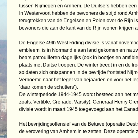
tussen Nijmegen en Arnhem. De Duitsers
hebben een s
In Westervoort hebben de bewoners de strijd rond Ar
terugtrekken van de Engelsen en Polen over
de Rijn i
bewoners die aan de kant van de Rijn wonen krijgen a
De Engelse 49th West Riding divisie is vanaf novembe
embleem, is in Normandie aan land gekomen en
na zw
bears patrouilleren dagelijks (ook in bootjes en amfibi
plaats met
Duitse troepen. De winter treedt in en de t
soldaten zich ontspannen in de bevrijde frontstad
Nijm
Vernoemd naar het leger van bejaarden en voor het l
‘daar komen de schutters’).
De winterperiode 1944-1945 wordt besteed aan het make
zoals: Vertible, Grenade, Varsity).
Generaal Henry Crer
divisie wordt in maart 1945 toegevoegd aan het Canad
Het bevrijdingsoffensief van de Betuwe (operatie Dest
de verovering van Arnhem in te zetten.
Deze operatie z