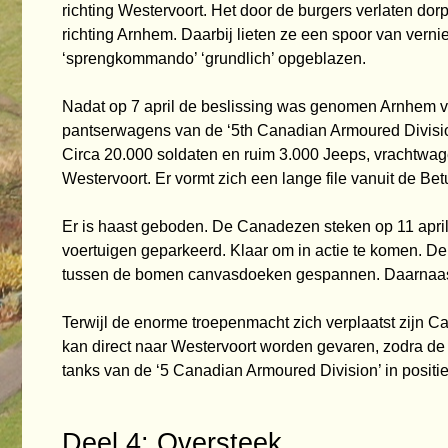
richting Westervoort. Het door de burgers
verlaten dor
richting Arnhem. Daarbij lieten ze
een spoor van verni
‘sprengkommando’ ‘grundlich’ opgeblazen.
Nadat op 7 april de beslissing was genomen Arnhem va
pantserwagens van de ‘5th Canadian Armoured
Divisi
Circa 20.000 soldaten en ruim 3.000 Jeeps, vrachtwag
Westervoort. Er vormt zich een
lange file vanuit de Be
Er is haast geboden. De Canadezen steken op 11 april
voertuigen geparkeerd. Klaar om in
actie te komen. De 
tussen de bomen canvasdoeken gespannen. Daarnaast
Terwijl de enorme troepenmacht zich verplaatst zijn 
kan direct naar Westervoort worden
gevaren, zodra de
tanks van de ‘5 Canadian Armoured Division’ in
positi
Deel 4: Oversteek