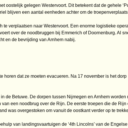
et oostelijk gelegen Westervoort. Dit betekent dat de gehele ‘Po
riel blijven een
aantal eenheden achter om de troepenverplaatsin
 zich te verplaatsen naar Westervoort. Een enorme
logistieke oper
 voert over de noodbruggen bij Emmerich of Doornenburg. Al sne
cht en de bevrijding van
Arnhem nabij.
t te horen dat ze moeten evacueren. Na 17 november
is het dorp
ef in de Betuwe. De dorpen tussen Nijmegen en
Arnhem worden na
n van een noodbrug over de Rijn. De eerste troepen die de Rij
tsland was overgestoken om
vanuit de oostkant verder op te trekk
 behulp van landingsvaartuigen de ‘4th Lincolns’ van
de Engelse 