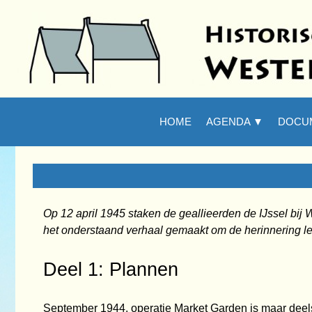
Ga naar de inhoud
Zoeken
HOME
AGENDA ▼
DOCU
▼
Op 12 april 1945 staken de geallieerden de IJssel bij
het onderstaand verhaal gemaakt
om de herinnering l
Deel 1: Plannen
September 1944, operatie Market Garden is maar deels